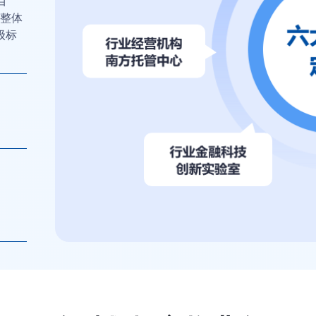
目
房整体
等级标